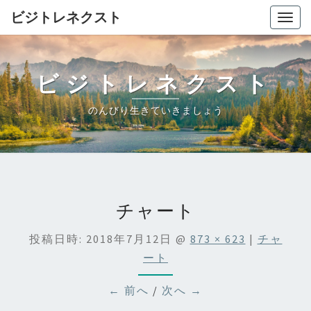
ビジトレネクスト
Togg
navig
ビジトレネクスト
のんびり生きていきましょう
チャート
投稿日時:
2018年7月12日
@
873 × 623
|
チャ
ート
← 前へ
/
次へ →