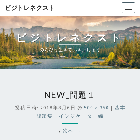
ビジトレネクスト
Togg
navig
ビジトレネクスト
のんびり生きていきましょう
NEW_問題１
投稿日時:
2018年8月6日
@
500 × 350
|
基本
問題集 インジケーター編
/
次へ →