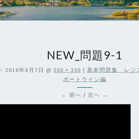
NEW_問題9-1
:
2018年8月7日
@
500 × 350
|
基本問題集 レジ
ポートライン編
← 前へ
/
次へ →