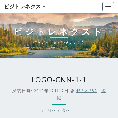
ビジトレネクスト
Togg
navig
ビジトレネクスト
のんびり生きていきましょう
LOGO-CNN-1-1
投稿日時:
2019年12月12日
@
462 × 252
|
退
職
← 前へ
/
次へ →