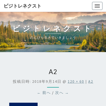
ビジトレネクスト
Togg
navig
ビジトレネクスト
のんびり生きていきましょう
A2
投稿日時:
2018年9月14日
@
120 × 60
|
A2
← 前へ
/
次へ →