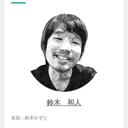
鈴木 和人
名前：鈴木かずと