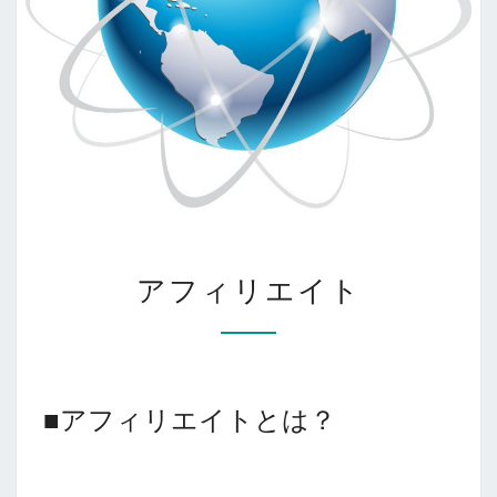
ア
アフィリエイト
フ
ィ
リ
エ
イ
ト
■アフィリエイトとは？