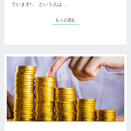
ています!」 という人は…
付
け
る
もっと読む
もっと読む
た
め
に
必
要
な
3
つ
の
コ
ツ