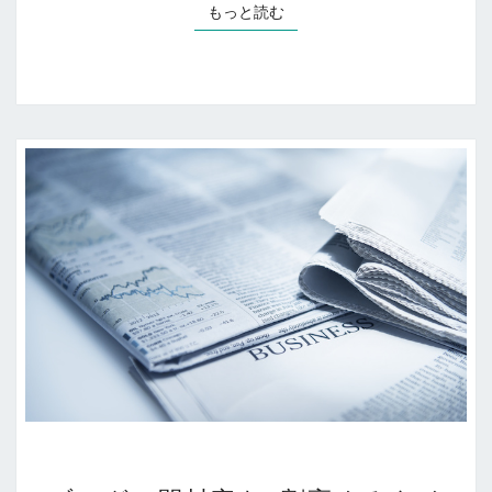
要
もっと読む
もっと読む
な
3
つ
の
方
法
ブ