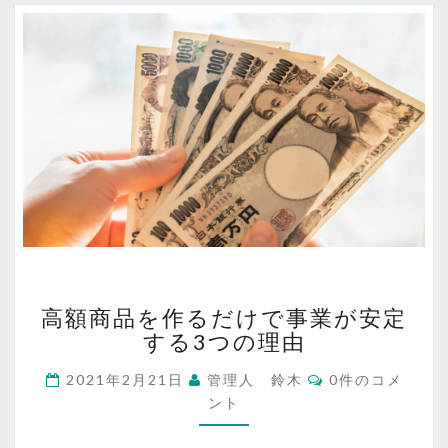
通
点
高
高額商品を作るだけで事業が安定
額
する3つの理由
商
品
コ
2021年2月21日
管理人 鈴木
0件のコメ
を
メ
ント
作
ン
ト
る