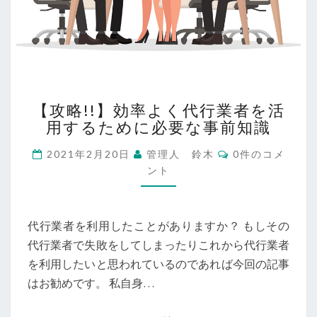
【攻
【攻略!!】効率よく代行業者を活
略!!】
用するために必要な事前知識
効
率
コ
2021年2月20日
管理人 鈴木
0件のコメ
よ
メ
ント
く
ン
ト
代
行
業
代行業者を利用したことがありますか？ もしその
者
代行業者で失敗をしてしまったりこれから代行業者
を
を利用したいと思われているのであれば今回の記事
活
用
はお勧めです。 私自身…
す
る