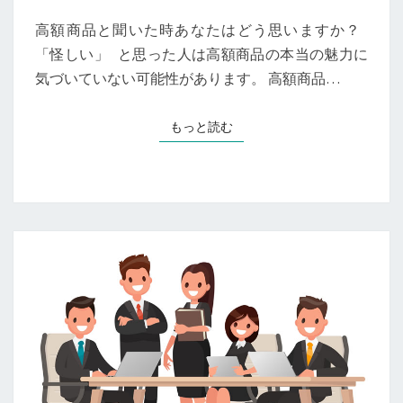
だ
け
高額商品と聞いた時あなたはどう思いますか？
で
「怪しい」 と思った人は高額商品の本当の魅力に
事
気づいていない可能性があります。 高額商品…
業
が
安
もっと読む
もっと読む
定
す
る
3
つ
の
理
由