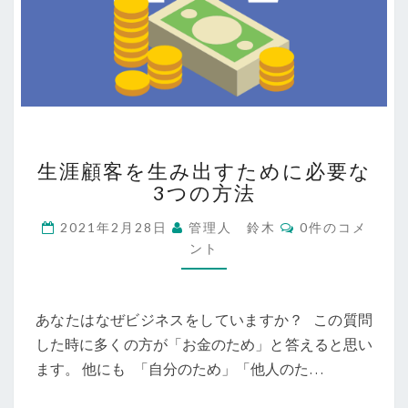
生
生涯顧客を生み出すために必要な
涯
3つの方法
顧
客
コ
2021年2月28日
管理人 鈴木
0件のコメ
を
メ
ント
生
ン
ト
み
出
す
あなたはなぜビジネスをしていますか？ この質問
た
した時に多くの方が「お金のため」と答えると思い
め
ます。 他にも 「自分のため」「他人のた…
に
必