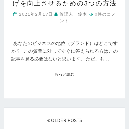
げを向上させるための3つの方法
の
ブ
コ
2021年2月19日
管理人 鈴木
0件のコメ
ラ
メ
ント
ン
ン
ト
ド
を
確
あなたのビジネスの地位（ブランド）はどこです
立
か？ この質問に対してすぐに答えられる方はこの
し
記事を見る必要はないと思います。 ただ、も…
て
売
り
もっと読む
もっと読む
上
げ
を
向
上
投
さ
せ
稿
OLDER POSTS
る
ナ