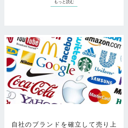
もっと読む
もっと読む
た
め
に
必
要
な
事
前
知
識
自
自社のブランドを確立して売り上
社