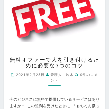
の
理
由
を
解
説!!
無
無料オファーで人を引き付けるた
料
めに必要な3つのコツ
オ
フ
コ
2021年2月23日
管理人 鈴木
0件のコメ
ァ
メ
ント
ー
ン
ト
で
人
を
今のビジネスに無料で提供しているサービスはあり
引
ますか？ この質問を受けたときに 「もちろん扱っ
き