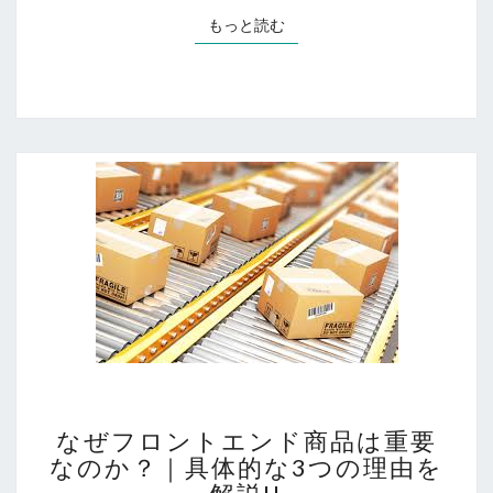
で
もっと読む
もっと読む
ビ
ジ
ネ
ス
が
変
わ
る
2
つ
の
理
由
な
なぜフロントエンド商品は重要
ぜ
なのか？｜具体的な3つの理由を
フ
ロ