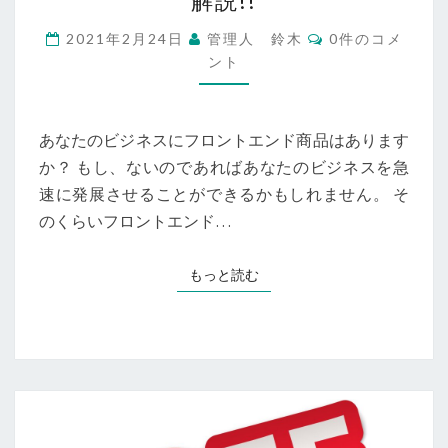
解説!!
ン
コ
2021年2月24日
管理人 鈴木
0件のコメ
ト
メ
ント
エ
ン
ト
ン
ド
商
あなたのビジネスにフロントエンド商品はあります
品
か？ もし、ないのであればあなたのビジネスを急
は
速に発展させることができるかもしれません。 そ
重
要
のくらいフロントエンド…
な
の
もっと読む
もっと読む
か？
｜
具
体
的
な
3
つ