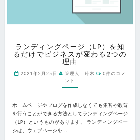
ラ
ランディングページ（LP）を知
ン
るだけでビジネスが変わる2つの
デ
理由
ィ
ン
コ
2021年2月25日
管理人 鈴木
0件のコメ
グ
メ
ント
ペ
ン
ト
ー
ジ
（LP）
ホームページやブログを作成しなくても集客や教育
を
を行うことができる方法としてランディングページ
知
（LP）というものがあります。 ランディングペー
る
だ
ジは、ウェブページを…
け