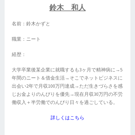
鈴木 和人
名前：鈴木かずと
職業：ニート
経歴：
大学卒業後某企業に就職するも3ヶ月で精神病に→5
年間のニート＆借金生活→そこでネットビジネスに
出会い2年で月収100万円達成→ただ生きづらさを感
じお金よりのんびりを優先→現在月収30万円の不労
働収入＋半労働でのんびり日々を過ごしている。
詳しくはこちら