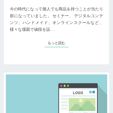
を
自
今の時代になって個人でも商品を持つことが当たり
信
前になっていました。 セミナー、 デジタルコンテ
を
ンツ、ハンドメイド、オンラインスクールなど、
も
っ
様々な場面で値段を設…
て
設
もっと読む
もっと読む
定
す
る
方
法