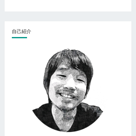
た
ビ
め
ゲ
の
ー
3
シ
つ
ョ
自己紹介
の
ン
方
法