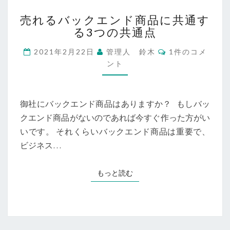
売
売れるバックエンド商品に共通す
れ
る3つの共通点
る
バ
コ
2021年2月22日
管理人 鈴木
1件のコメ
ッ
メ
ント
ク
ン
ト
エ
ン
ド
御社にバックエンド商品はありますか？ もしバッ
商
クエンド商品がないのであれば今すぐ作った方がい
品
いです。 それくらいバックエンド商品は重要で、
に
共
ビジネス…
通
す
もっと読む
もっと読む
る
3
つ
の
共