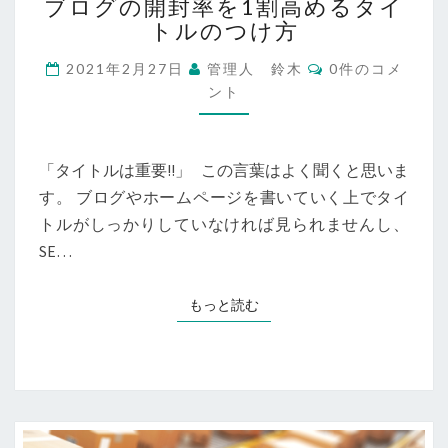
ブログの開封率を1割高めるタイ
ロ
トルのつけ方
グ
の
コ
2021年2月27日
管理人 鈴木
0件のコメ
開
メ
ント
封
ン
ト
率
を
1
「タイトルは重要!!」 この言葉はよく聞くと思いま
割
す。 ブログやホームページを書いていく上でタイ
高
トルがしっかりしていなければ見られませんし、
め
る
SE…
タ
イ
もっと読む
もっと読む
ト
ル
の
つ
け
方