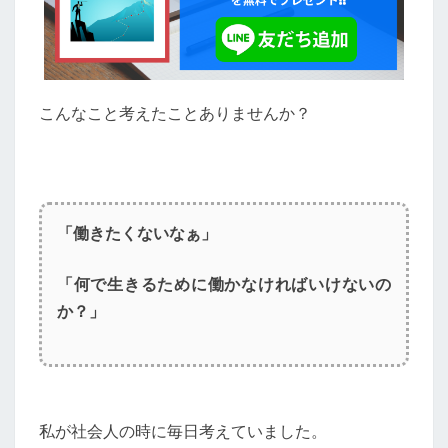
き
た
い
お
金
こんなこと考えたことありませんか？
の
知
識
【現
実
を
「働きたくないなぁ」
知
れ
「何で生きるために働かなければいけないの
ば
か？」
意
外
に
叶
え
ら
私が社会人の時に毎日考えていました。