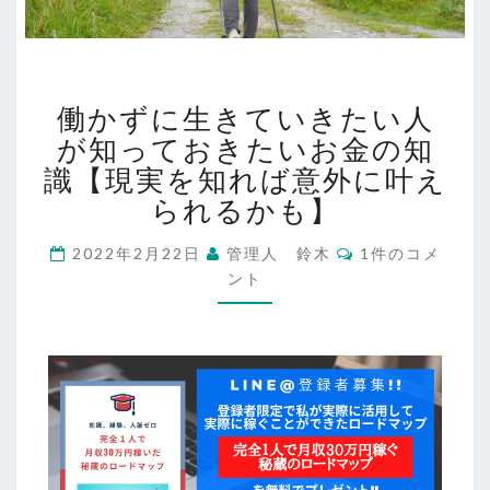
働
働かずに生きていきたい人
か
ず
が知っておきたいお金の知
に
識【現実を知れば意外に叶え
生
られるかも】
き
て
コ
2022年2月22日
管理人 鈴木
1件のコメ
い
メ
ント
ン
き
ト
た
い
人
が
知
っ
て
お