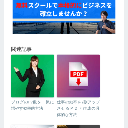
関連記事
ブログのPV数を一気に
仕事の効率を2割アップ
増やす効率的方法
させるＰＤＦ作成の具
体的な方法