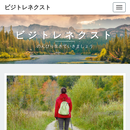
ビジトレネクスト
Togg
navig
ビジトレネクスト
のんびり生きていきましょう