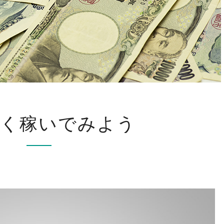
と
く稼いでみよう
に
か
く
稼
い
で
み
よ
う