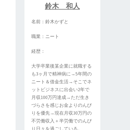
鈴木 和人
名前：鈴木かずと
職業：ニート
経歴：
大学卒業後某企業に就職する
も3ヶ月で精神病に→5年間の
ニート＆借金生活→そこでネ
ットビジネスに出会い2年で
月収100万円達成→ただ生き
づらさを感じお金よりのんび
りを優先→現在月収30万円の
不労働収入＋半労働でのんび
り日々を過ごしている。