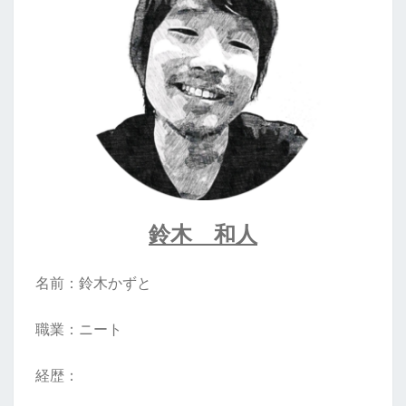
鈴木 和人
名前：鈴木かずと
職業：ニート
経歴：