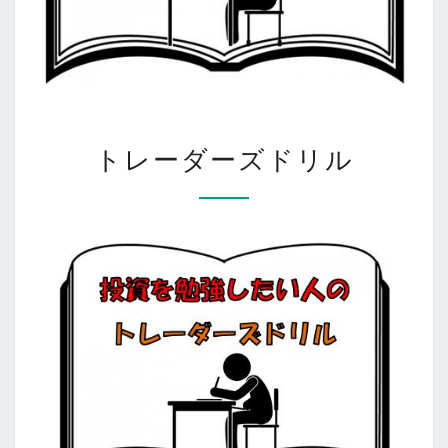
ト
トレーダーズドリル
レ
ー
ダ
ー
ズ
ド
リ
ル