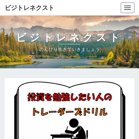
ビジトレネクスト
Togg
navig
ビジトレネクスト
のんびり生きていきましょう