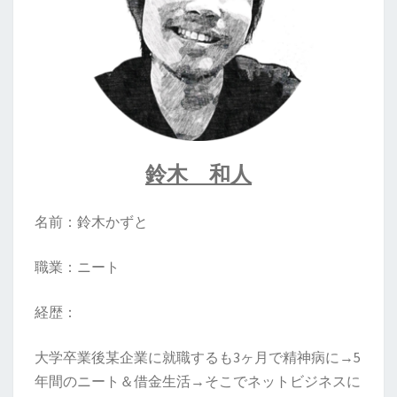
鈴木 和人
名前：鈴木かずと
職業：ニート
経歴：
大学卒業後某企業に就職するも3ヶ月で精神病に→5
年間のニート＆借金生活→そこでネットビジネスに