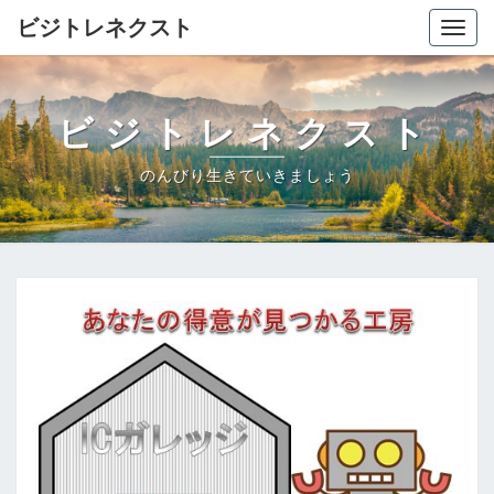
ビジトレネクスト
Togg
navig
ビジトレネクスト
のんびり生きていきましょう