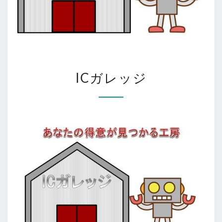
IC
ICガレッジ
ガ
レ
ッ
ジ