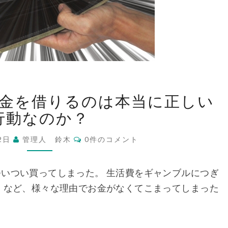
お
金を借りるのは本当に正しい
金
が
行動なのか？
な
コ
い
12日
管理人 鈴木
0件のコメント
メ
と
ン
ト
き
いつい買ってしまった。 生活費をギャンブルにつぎ
お
 など、様々な理由でお金がなくてこまってしまった
金
を
借