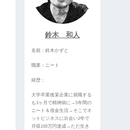
鈴木 和人
名前：鈴木かずと
職業：ニート
経歴：
大学卒業後某企業に就職する
も3ヶ月で精神病に→5年間の
ニート＆借金生活→そこでネ
ットビジネスに出会い2年で
月収100万円達成→ただ生き