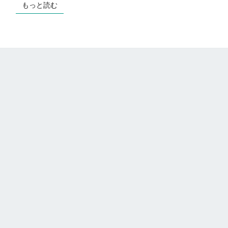
り
もっと読む
もっと読む
る
の
は
本
当
に
正
し
い
行
動
な
の
か？