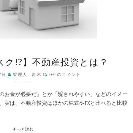
【実
スク!?】不動産投資とは？
は
ロ
コ
17日
管理人 鈴木
0件のコメント
ー
メ
ン
リ
ト
ス
のお金が必要だ」とか「騙されやすい」などのイメー
ク!?】
、実は、不動産投資はほかの株式やFXと比べると比較
不
動
産
投
もっと読む
もっと読む