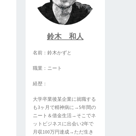
鈴木 和人
名前：鈴木かずと
職業：ニート
経歴：
大学卒業後某企業に就職する
も3ヶ月で精神病に→5年間の
ニート＆借金生活→そこでネ
ットビジネスに出会い2年で
月収100万円達成→ただ生き