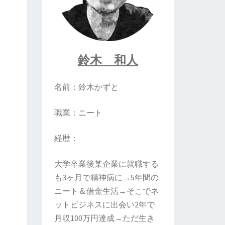
鈴木 和人
名前：鈴木かずと
職業：ニート
経歴：
大学卒業後某企業に就職する
も3ヶ月で精神病に→5年間の
ニート＆借金生活→そこでネ
ットビジネスに出会い2年で
月収100万円達成→ただ生き