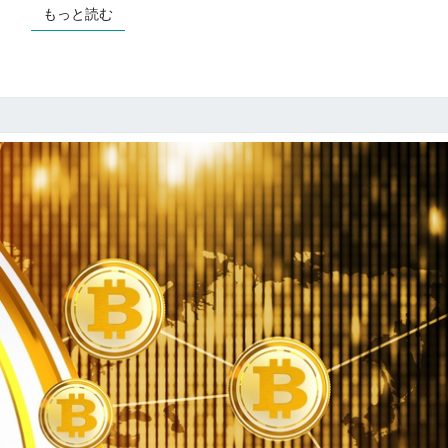
後
もっと読む
もっと読む
ビ
ッ
ト
コ
イ
ン
は
ど
の
よ
う
に
な
っ
て
い
く