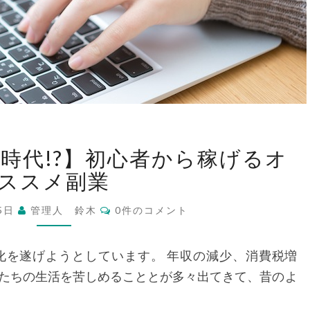
【そ
時代!?】初心者から稼げるオ
ろ
そ
ススメ副業
ろ
コ
副
月5日
管理人 鈴木
0件のコメント
メ
業
ン
ト
の
化を遂げようとしています。 年収の減少、消費税増
時
たちの生活を苦しめることとが多々出てきて、昔のよ
代!?】
初