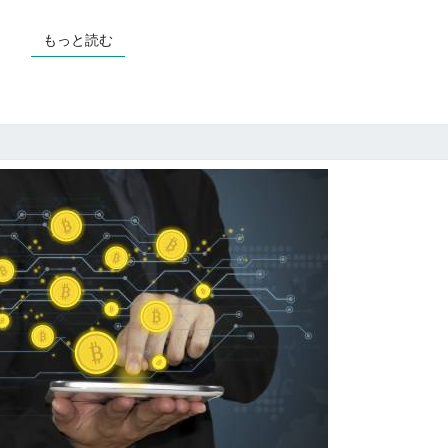
心
者
もっと読む
もっと読む
か
ら
稼
げ
る
オ
ス
ス
メ
副
業