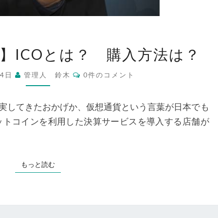
【未
?】ICOとは？ 購入方法は？
来
は
コ
14日
管理人 鈴木
0件のコメント
明
メ
ン
る
ト
い??】
実してきたおかげか、仮想通貨という言葉が日本でも
ICO
ットコインを利用した決算サービスを導入する店舗が
と
は？
購
入
もっと読む
もっと読む
方
法
は？