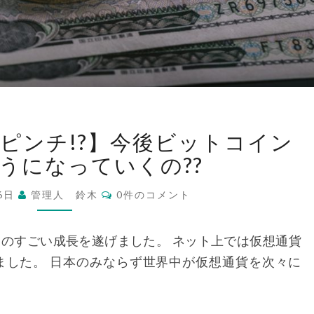
【ビ
ピンチ!?】今後ビットコイン
ッ
ト
うになっていくの??
コ
コ
イ
16日
管理人 鈴木
0件のコメント
メ
ン
ン
ト
が
はものすごい成長を遂げました。 ネット上では仮想通貨
ピ
ました。 日本のみならず世界中が仮想通貨を次々に
ン
チ!?】
今