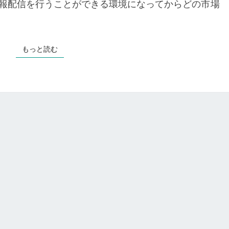
報配信を行うことができる環境になってからどの市場
市
場
を
作
もっと読む
もっと読む
り
出
す
独
自
市
場
の
作
り
方