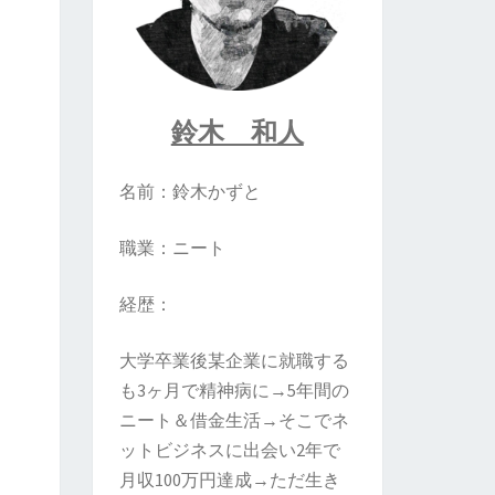
鈴木 和人
名前：鈴木かずと
職業：ニート
経歴：
大学卒業後某企業に就職する
も3ヶ月で精神病に→5年間の
ニート＆借金生活→そこでネ
ットビジネスに出会い2年で
月収100万円達成→ただ生き