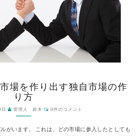
ラ
市場を作り出す独自市場の作
イ
バ
り方
ル
コ
の
10日
管理人 鈴木
0件のコメント
メ
い
ン
ト
な
ルがいます。 これは、どの市場に参入したとしても
い