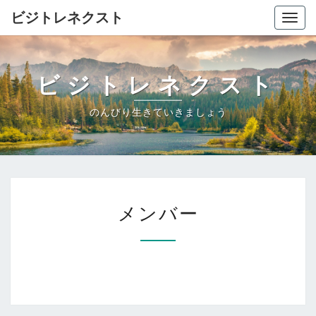
ビジトレネクスト
Togg
navig
ビジトレネクスト
のんびり生きていきましょう
メ
メンバー
ン
バ
ー