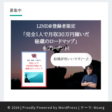
募集中
© 2026
|
Proudly Powered by
WordPress
|
テーマ:
Nisarg