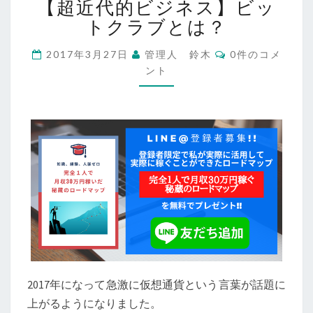
【超近代的ビジネス】ビッ
近
代
トクラブとは？
的
ビ
コ
2017年3月27日
管理人 鈴木
0件のコメ
メ
ジ
ント
ン
ネ
ト
ス】
ビ
ッ
ト
ク
ラ
ブ
と
は？
2017年になって急激に仮想通貨という言葉が話題に
上がるようになりました。