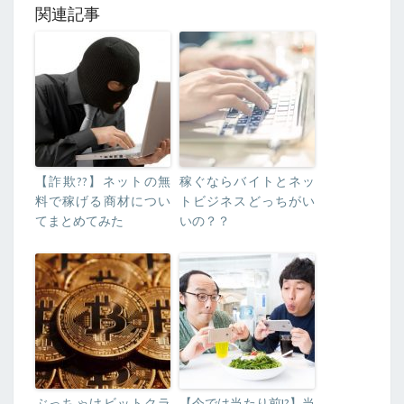
関連記事
【詐欺??】ネットの無
稼ぐならバイトとネッ
料で稼げる商材につい
トビジネスどっちがい
てまとめてみた
いの？？
ぶっちゃけビットクラ
【今では当たり前!?】当