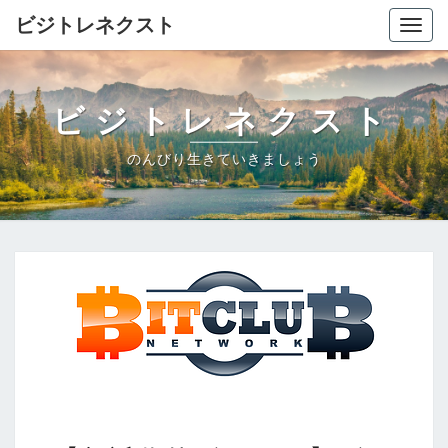
ビジトレネクスト
Togg
navig
ビジトレネクスト
のんびり生きていきましょう
【超