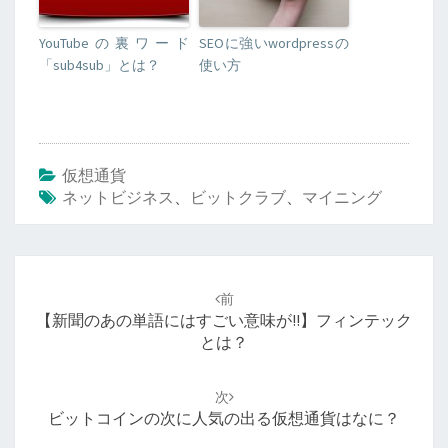
YouTubeの裏ワード
SEOに強いwordpressの
「sub4sub」とは？
使い方
仮想通貨
ネットビジネス
、
ビットクラブ
、
マイニング
投
稿
前
ナ
【新聞のあの単語にはすごい意味が!!】フィンテック
ビ
とは？
ゲ
ー
次
シ
ビットコインの次に人気の出る仮想通貨はなに？
ョ