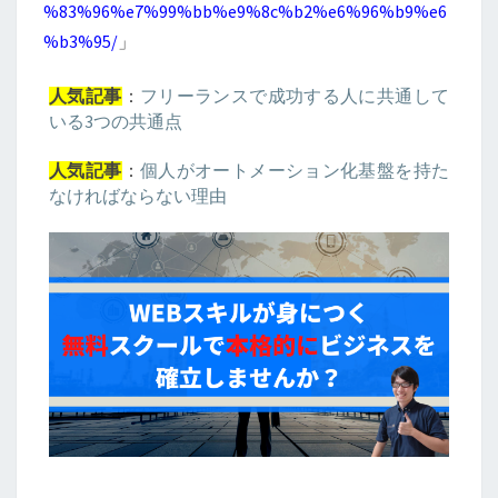
%83%96%e7%99%bb%e9%8c%b2%e6%96%b9%e6
%b3%95/
」
：
フリーランスで成功する人に共通して
人気記事
いる3つの共通点
：
個人がオートメーション化基盤を持た
人気記事
なければならない理由