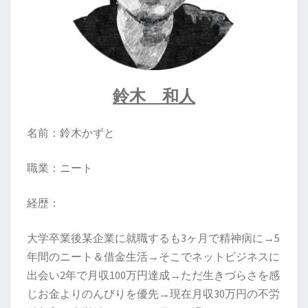
鈴木 和人
名前：鈴木かずと
職業：ニート
経歴：
大学卒業後某企業に就職するも3ヶ月で精神病に→5
年間のニート＆借金生活→そこでネットビジネスに
出会い2年で月収100万円達成→ただ生きづらさを感
じお金よりのんびりを優先→現在月収30万円の不労