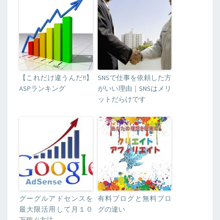
【これだけ違うんだ!!】
SNSで仕事を依頼した方
ASPランキング
がいい理由｜SNSはメリ
ットだらけです
グーグルアドセンスを
有料ブログと無料ブロ
最大限活用して月１０
グの違い
万稼ぐ方法