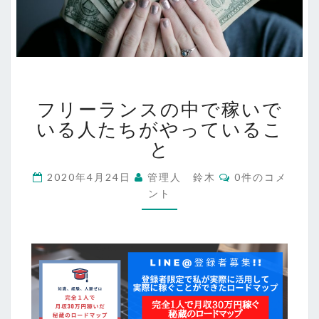
フ
フリーランスの中で稼いで
リ
ー
いる人たちがやっているこ
ラ
と
ン
ス
コ
2020年4月24日
管理人 鈴木
0件のコメ
メ
の
ント
ン
中
ト
で
稼
い
で
い
る
人