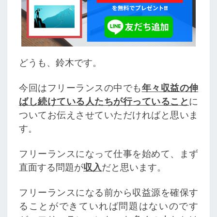
た
ち
が
や
っ
て
どうも、鈴木です。
い
る
今回はフリーランスの中でも
年々収益の伸
こ
ばし続けている人たちが行っていること
に
と
ついてお伝えさせていただければと思いま
す。
フリーランスになって仕事を始めて、まず
直面する問題が
収入
だと思います。
フリーランスになる前から収益源を確保す
ることができていれば問題はないのです