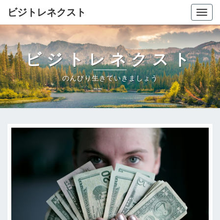
ビジトレネクスト
Togg
navig
ビジトレネクスト
のんびり生きていきましょう