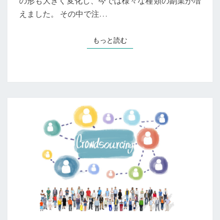
の形も大きく変化し、今では様々な種類の副業が増
で
月
えました。 その中で注…
5
万
もっと読む
もっと読む
円
を
稼
ぐ
方
法