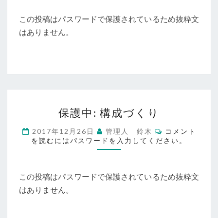
ン
この投稿はパスワードで保護されているため抜粋文
ツ
作
はありません。
成
に
つ
い
て
保
保護中: 構成づくり
護
中:
コ
2017年12月26日
管理人 鈴木
コメント
構
メ
を読むにはパスワードを入力してください。
ン
成
ト
づ
く
この投稿はパスワードで保護されているため抜粋文
り
はありません。