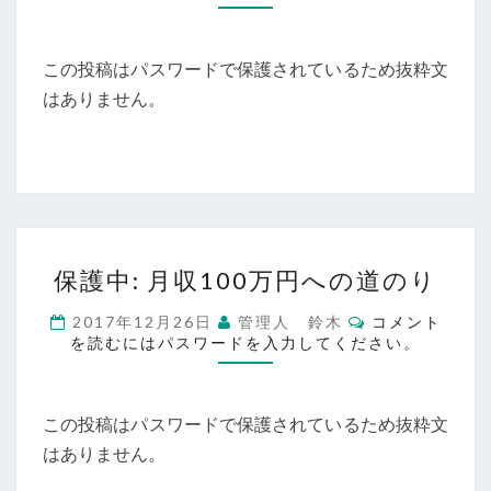
ト
ま
ィ
す】
リ
この投稿はパスワードで保護されているため抜粋文
エ
イ
はありません。
ト
の
可
能
性
保
保護中: 月収100万円への道のり
護
中:
コ
2017年12月26日
管理人 鈴木
コメント
月
メ
を読むにはパスワードを入力してください。
ン
収
ト
100
万
この投稿はパスワードで保護されているため抜粋文
円
へ
はありません。
の