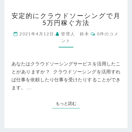
安
安定的にクラウドソーシングで月
定
5万円稼ぐ方法
的
に
コ
2021年4月12日
管理人 鈴木
0件のコメ
ク
メ
ント
ラ
ン
ト
ウ
ド
ソ
あなたはクラウドソーシングサービスを活用したこ
ー
とがありますか？ クラウドソーシングを活用すれ
シ
ば仕事を依頼したり仕事を受けたりすることができ
ン
グ
ます。 …
で
月
もっと読む
もっと読む
5
万
円
稼