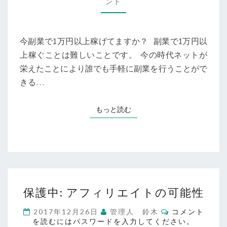
ント
い
ン
ト
副
業
で
今副業で1万円以上稼げてますか？ 副業で1万円以
月
上稼ぐことは難しいことです。 今の時代ネットが
1
栄えたことにより誰でも手軽に副業を行うことがで
万
円
きる…
稼
ぐ
もっと読む
もっと読む
方
法
【今
か
ら
で
も
保
保護中: アフィリエイトの可能性
再
護
現
中:
コ
2017年12月26日
管理人 鈴木
コメント
で
ア
メ
を読むにはパスワードを入力してください。
ン
き
フ