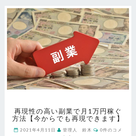
ぐ
方
法
再
再現性の高い副業で月1万円稼ぐ
現
方法【今からでも再現できます】
性
の
コ
2021年4月11日
管理人 鈴木
0件のコメ
高
メ