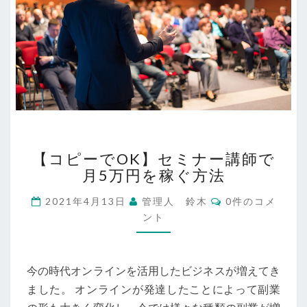
【コ
【コピーでOK】セミナー講師で
ピ
月5万円を稼ぐ方法
ー
で
コ
2021年4月13日
管理人 鈴木
0件のコメ
OK】
メ
ント
セ
ン
ト
ミ
ナ
ー
今の時代オンラインを活用したビジネスが増えてき
講
ました。 オンラインが発達したことによって副業
師