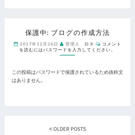
保
保護中: ブログの作成方法
護
中:
コ
2017年12月26日
管理人 鈴木
コメント
ブ
メ
を読むにはパスワードを入力してください。
ン
ロ
ト
グ
の
この投稿はパスワードで保護されているため抜粋文
作
成
はありません。
方
法
投
稿
OLDER POSTS
ナ