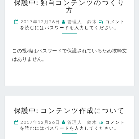
保護中: 独自コンテンツのつくり
護
方
中:
独
コ
2017年12月26日
管理人 鈴木
コメント
自
メ
を読むにはパスワードを入力してください。
コ
ン
ト
ン
テ
ン
この投稿はパスワードで保護されているため抜粋文
ツ
はありません。
の
つ
く
り
方
保
保護中: コンテンツ作成について
護
中:
コ
2017年12月26日
管理人 鈴木
コメント
コ
メ
を読むにはパスワードを入力してください。
ン
ン
ト
テ