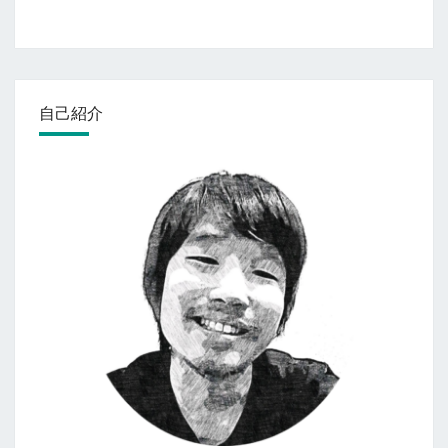
ビ
ゲ
ー
シ
ョ
自己紹介
ン