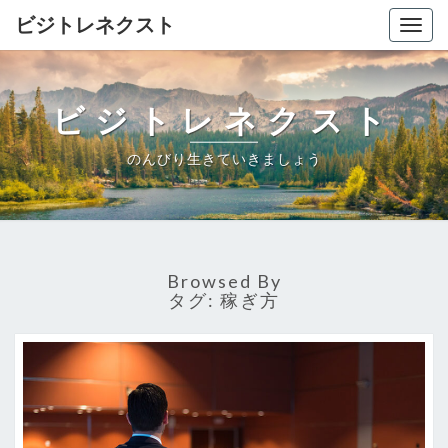
ビジトレネクスト
Togg
navig
ビジトレネクスト
のんびり生きていきましょう
Browsed By
タグ:
稼ぎ方