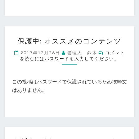
道
の
り
保
保護中: オススメのコンテンツ
護
中:
コ
2017年12月26日
管理人 鈴木
コメント
オ
メ
を読むにはパスワードを入力してください。
ン
ス
ト
ス
メ
この投稿はパスワードで保護されているため抜粋文
の
コ
はありません。
ン
テ
ン
ツ
保