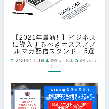
【2021
【2021年最新!!】ビジネス
年
最
に導入するべきオススメメ
新!!】
ルマガ配信スタンド 5選
ビ
ジ
コ
2021年2月11日
管理人 鈴木
0件のコメ
メ
ネ
ント
ン
ス
ト
に
導
入
す
る
べ
き