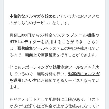
本格的なメルマガを始めたい
という方におススメな
のがこちらのサービスになります。
月額1,800円からの料金で
ステップメール機能
や
HTMLエディター
を活用することができ、さらに
は、
画像編集ツール
もシステムの中に搭載されてい
るので、
画面上で画像補正
を行うことができます。
他にも
レポーティング
や
効果測定ツール
なども充実
しているので、顧客分析を行い、
効率的にメルマガ
を運用したい方
にお勧めできるサービスとなってい
ます。
ただデメリットとして配信数に上限があり、リスト
が多ければ多いほど料金が上がる仕組みになってい