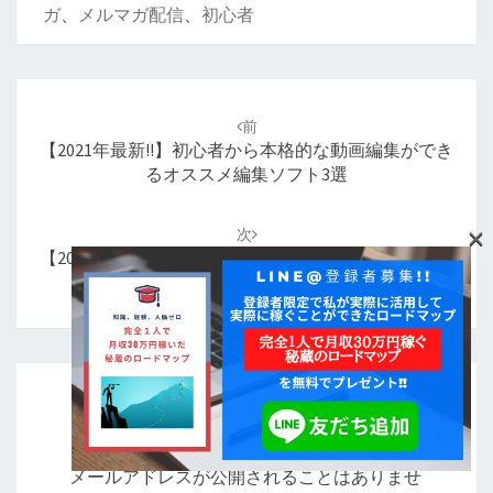
ガ
、
メルマガ配信
、
初心者
投
稿
前
ナ
【2021年最新!!】初心者から本格的な動画編集ができ
ビ
るオススメ編集ソフト3選
ゲ
ー
×
次
シ
【2021年最新!!】簡単に思い通りの画像を作成できる
ョ
画像編集ソフト 4選
ン
コメントを残す
メールアドレスが公開されることはありませ