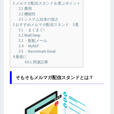
2
メルマガ配信スタンドを選ぶポイント
2.1
費用
2.2
機能性
2.3
システム自体の強さ
3
おすすめメルマガ配信スタンド 5選
3.1
・まぐまぐ!
3.2
MailChimp
3.3
・配配メール
3.4
・MyASP
3.5
・Benchmark Email
4
最後に
4.0.1
関連記事
そもそもメルマガ配信スタンドとは？