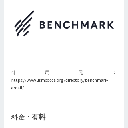
引用元：
https://www.usmcocca.org/directory/benchmark-
email/
料金：
有料