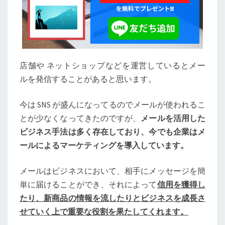
オ
ス
ス
メ
メ
ル
店舗や ネットショップなどを運営しているとメー
マ
ルを発信することがあると思います。
ガ
配
今は SNS が盛んになってるのでメールが使われるこ
信
ス
とが少なくなってきたのですが、
メールを活用した
タ
ビジネス手法は多く存在しており、今でも企業はメ
ン
ールによるマーケティングを導入しています。
ド
5
メールはビジネスにおいて、相手にメッセージを簡
選
単に届けることができ、それによって
信用を獲得し
たり、新商品の情報を流したりとビジネスを成長さ
せていく上で重要な役割を果たしてくれます。