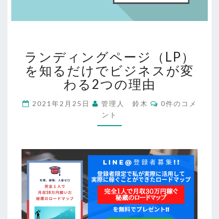
ラ
ランディングページ（LP）
ン
デ
を知るだけでビジネスが変
ィ
わる2つの理由
ン
グ
コ
2021年2月25日
管理人 鈴木
0件のコメ
メ
ペ
ント
ン
ー
ト
ジ
（LP）
を
知
る
だ
け
で
ビ