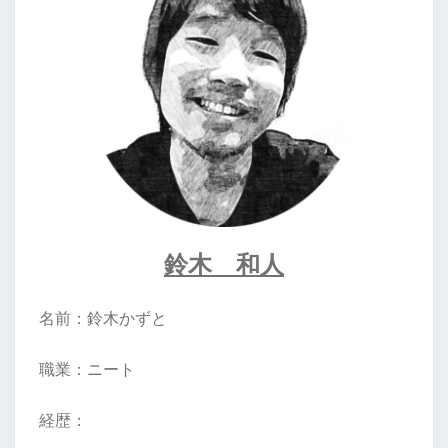
鈴木 和人
名前：鈴木かずと
職業：ニート
経歴：