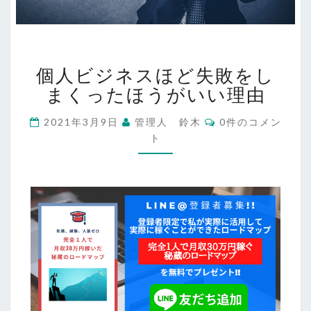
個
個人ビジネスほど失敗をし
人
ビ
まくったほうがいい理由
ジ
ネ
コ
2021年3月9日
管理人 鈴木
0件のコメン
メ
ス
ト
ン
ほ
ト
ど
失
敗
を
し
ま
く
っ
た
ほ