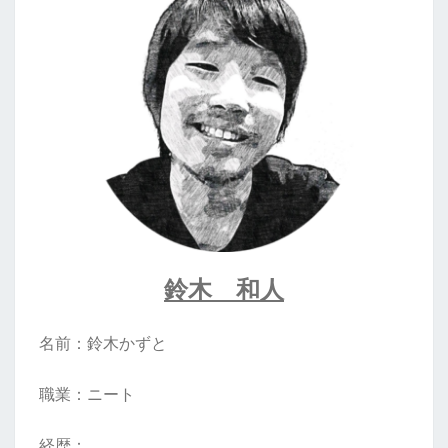
鈴木 和人
名前：鈴木かずと
職業：ニート
経歴：