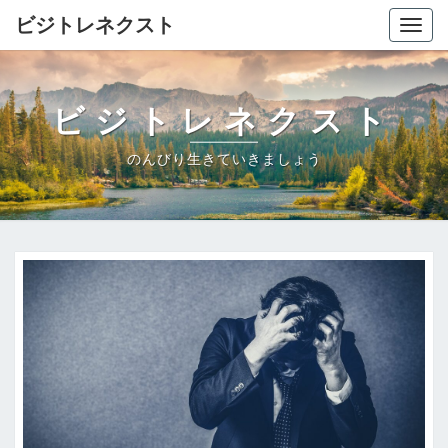
ビジトレネクスト
Togg
navig
ビジトレネクスト
のんびり生きていきましょう