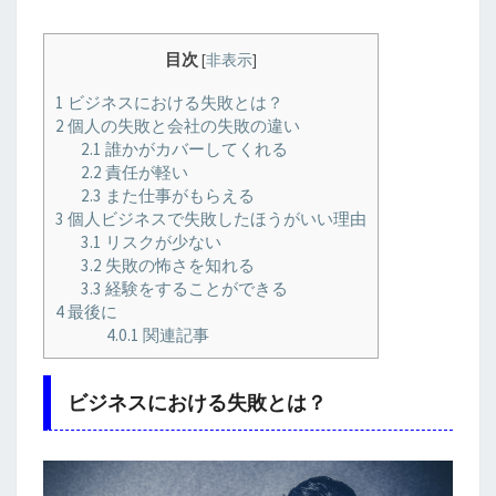
目次
[
非表示
]
1
ビジネスにおける失敗とは？
2
個人の失敗と会社の失敗の違い
2.1
誰かがカバーしてくれる
2.2
責任が軽い
2.3
また仕事がもらえる
3
個人ビジネスで失敗したほうがいい理由
3.1
リスクが少ない
3.2
失敗の怖さを知れる
3.3
経験をすることができる
4
最後に
4.0.1
関連記事
ビジネスにおける失敗とは？