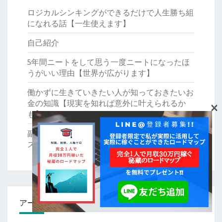
ロジカルシンキングができるだけで人生勝ち組
になれる話【一生使えます】
自己紹介
5年間ニートをして思う一度ニートになったほ
うがいい理由【世界が広がります】
働かずに生きていきたい人が知っておきたいお
×
金の知識【現実を知れば意外に叶えられるか
も】
副業で稼ぐ方法はたくさんあるがほとんどオス
スメしない理由
アーカイブ